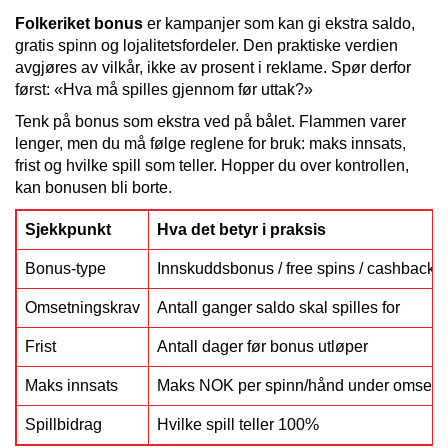
Folkeriket bonus
er kampanjer som kan gi ekstra saldo,
gratis spinn og lojalitetsfordeler. Den praktiske verdien
avgjøres av vilkår, ikke av prosent i reklame. Spør derfor
først: «Hva må spilles gjennom før uttak?»
Tenk på bonus som ekstra ved på bålet. Flammen varer
lenger, men du må følge reglene for bruk: maks innsats,
frist og hvilke spill som teller. Hopper du over kontrollen,
kan bonusen bli borte.
Sjekkpunkt
Hva det betyr i praksis
Bonus-type
Innskuddsbonus / free spins / cashback / l
Omsetningskrav
Antall ganger saldo skal spilles for
Frist
Antall dager før bonus utløper
Maks innsats
Maks NOK per spinn/hånd under omsetn
Spillbidrag
Hvilke spill teller 100%