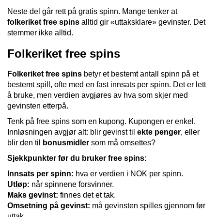
Neste del går rett på gratis spinn. Mange tenker at
folkeriket free spins
alltid gir «uttaksklare» gevinster. Det
stemmer ikke alltid.
Folkeriket free spins
Folkeriket free spins
betyr et bestemt antall spinn på et
bestemt spill, ofte med en fast innsats per spinn. Det er lett
å bruke, men verdien avgjøres av hva som skjer med
gevinsten etterpå.
Tenk på free spins som en kupong. Kupongen er enkel.
Innløsningen avgjør alt: blir gevinst til
ekte penger
, eller
blir den til
bonusmidler
som må omsettes?
Sjekkpunkter før du bruker free spins:
Innsats per spinn:
hva er verdien i NOK per spinn.
Utløp:
når spinnene forsvinner.
Maks gevinst:
finnes det et tak.
Omsetning på gevinst:
må gevinsten spilles gjennom før
uttak.