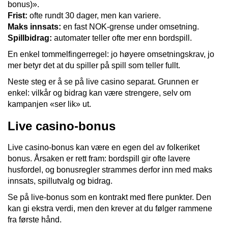
bonus)».
Frist:
ofte rundt 30 dager, men kan variere.
Maks innsats:
en fast NOK-grense under omsetning.
Spillbidrag:
automater teller ofte mer enn bordspill.
En enkel tommelfingerregel: jo høyere omsetningskrav, jo
mer betyr det at du spiller på spill som teller fullt.
Neste steg er å se på live casino separat. Grunnen er
enkel: vilkår og bidrag kan være strengere, selv om
kampanjen «ser lik» ut.
Live casino-bonus
Live casino-bonus kan være en egen del av
folkeriket
bonus. Årsaken er rett fram: bordspill gir ofte lavere
husfordel, og bonusregler strammes derfor inn med maks
innsats, spillutvalg og bidrag.
Se på live-bonus som en kontrakt med flere punkter. Den
kan gi ekstra verdi, men den krever at du følger rammene
fra første hånd.