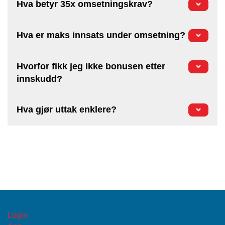
Hva betyr 35x omsetningskrav?
kan være utilgjengelige i perioder.
Du må omsette (innskudd + bonus) et antall ganger
Hva er maks innsats under omsetning?
før bonusmidler kan tas ut. Antallet står i vilkårene.
Mange bonuser har en NOK-grense per spinn/hånd.
Hvorfor fikk jeg ikke bonusen etter
Hold deg under grensen for å unngå brudd.
innskudd?
Vanlige årsaker: kampanje ikke valgt før innskudd,
Hva gjør uttak enklere?
innskudd under minimum, eller kampanjen krever
folkeriket promo code.
Verifiser konto tidlig (KYC), bruk samme
betalingsmetode, og fullfør omsetning innen fristen.
Login