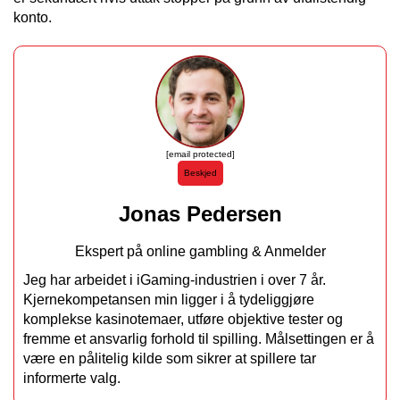
konto.
[email protected]
Beskjed
Jonas Pedersen
Ekspert på online gambling & Anmelder
Jeg har arbeidet i iGaming-industrien i over 7 år.
Kjernekompetansen min ligger i å tydeliggjøre
komplekse kasinotemaer, utføre objektive tester og
fremme et ansvarlig forhold til spilling. Målsettingen er å
være en pålitelig kilde som sikrer at spillere tar
informerte valg.