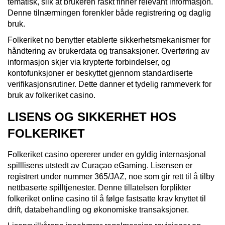
tematisk, slik at brukeren raskt finner relevant informasjon.
Denne tilnærmingen forenkler både registrering og daglig
bruk.
Folkeriket no benytter etablerte sikkerhetsmekanismer for
håndtering av brukerdata og transaksjoner. Overføring av
informasjon skjer via krypterte forbindelser, og
kontofunksjoner er beskyttet gjennom standardiserte
verifikasjonsrutiner. Dette danner et tydelig rammeverk for
bruk av folkeriket casino.
LISENS OG SIKKERHET HOS
FOLKERIKET
Folkeriket casino opererer under en gyldig internasjonal
spilllisens utstedt av Curaçao eGaming. Lisensen er
registrert under nummer 365/JAZ, noe som gir rett til å tilby
nettbaserte spilltjenester. Denne tillatelsen forplikter
folkeriket online casino til å følge fastsatte krav knyttet til
drift, databehandling og økonomiske transaksjoner.