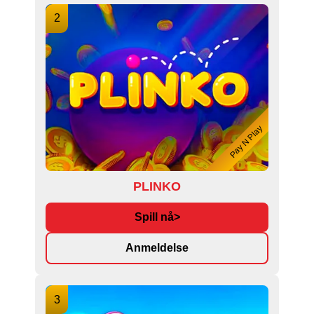
2
Pay N Play
PLINKO
Spill nå
>
Anmeldelse
3