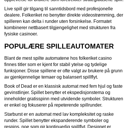
Live spill gir tilgang til sanntidsbord med profesjonelle
dealere. Folkeriket no benytter direkte videostrømming, der
spilleren kan delta i runder uten forsinkelse. Formatet
kombinerer nettbasert tilgjengelighet med strukturen fra
fysiske casinoer.
POPULÆRE SPILLEAUTOMATER
Blant de mest spilte automatene hos folkeriket casino
finnes titler som er kjent for stabil ytelse og tydelige
funksjoner. Disse spillene er ofte valgt av brukere på grunn
av gjenkjennelige temaer og balansert spillflyt.
Book of Dead er en klassisk automat med fem hjul og faste
gevinstlinjer. Spillet benytter et ekspedisjonstema og
inneholder gratisspinn med utvidende symboler. Strukturen
er enkel og fokuserer på repeterende spillrunder.
Starburst er en automat med lav kompleksitet og raske
runder. Spillet benytter ekspanderende symboler og
respins, noe som gir kontinuerlig spillflyt. Designet er