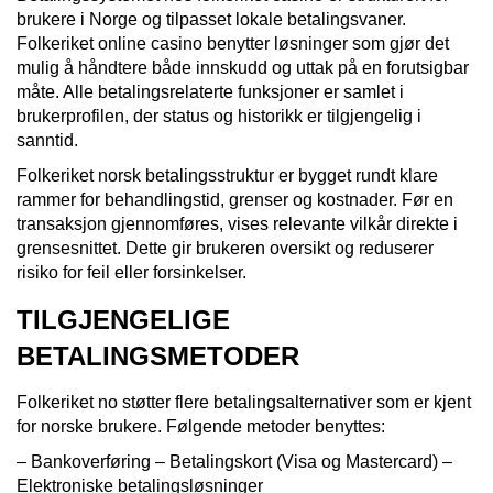
brukere i Norge og tilpasset lokale betalingsvaner.
Folkeriket online casino benytter løsninger som gjør det
mulig å håndtere både innskudd og uttak på en forutsigbar
måte. Alle betalingsrelaterte funksjoner er samlet i
brukerprofilen, der status og historikk er tilgjengelig i
sanntid.
Folkeriket norsk betalingsstruktur er bygget rundt klare
rammer for behandlingstid, grenser og kostnader. Før en
transaksjon gjennomføres, vises relevante vilkår direkte i
grensesnittet. Dette gir brukeren oversikt og reduserer
risiko for feil eller forsinkelser.
TILGJENGELIGE
BETALINGSMETODER
Folkeriket no støtter flere betalingsalternativer som er kjent
for norske brukere. Følgende metoder benyttes:
– Bankoverføring – Betalingskort (Visa og Mastercard) –
Elektroniske betalingsløsninger