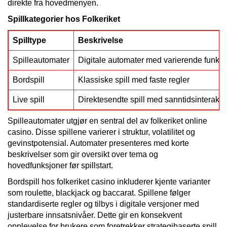
direkte fra hovedmenyen.
Spillkategorier hos Folkeriket
Spilltype
Beskrivelse
Spilleautomater
Digitale automater med varierende funksj
Bordspill
Klassiske spill med faste regler
Live spill
Direktesendte spill med sanntidsinteraks
Spilleautomater utgjør en sentral del av folkeriket online
casino. Disse spillene varierer i struktur, volatilitet og
gevinstpotensial. Automater presenteres med korte
beskrivelser som gir oversikt over tema og
hovedfunksjoner før spillstart.
Bordspill hos folkeriket casino inkluderer kjente varianter
som roulette, blackjack og baccarat. Spillene følger
standardiserte regler og tilbys i digitale versjoner med
justerbare innsatsnivåer. Dette gir en konsekvent
opplevelse for brukere som foretrekker strategibaserte spill.