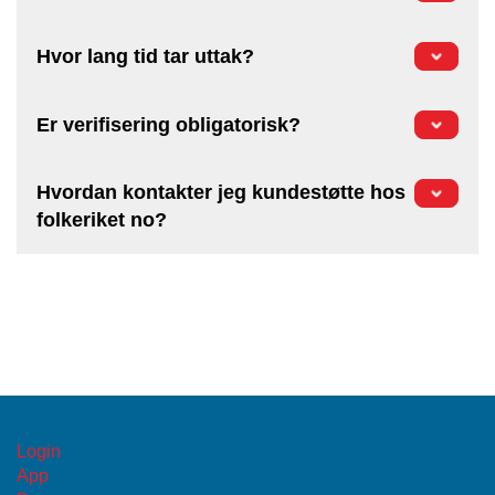
(NOK). Dette forenkler betalingsprosessen og gir
oversikt over saldo.
Ja, folkeriket norsk løsning inkluderer velkomstbonus,
Hvor lang tid tar uttak?
gratisspinn, cashback og VIP-program, under fastsatte
vilkår.
Uttak behandles etter intern kontroll og overføres
Er verifisering obligatorisk?
vanligvis innen 1–3 virkedager, avhengig av valgt
betalingsmetode.
Ja, verifisering er påkrevd for å bekrefte identitet og
Hvordan kontakter jeg kundestøtte hos
betalingsinformasjon før uttak kan fullføres.
folkeriket no?
Support er tilgjengelig via live chat, e-post og
kontaktskjema på nettsiden.
Login
App