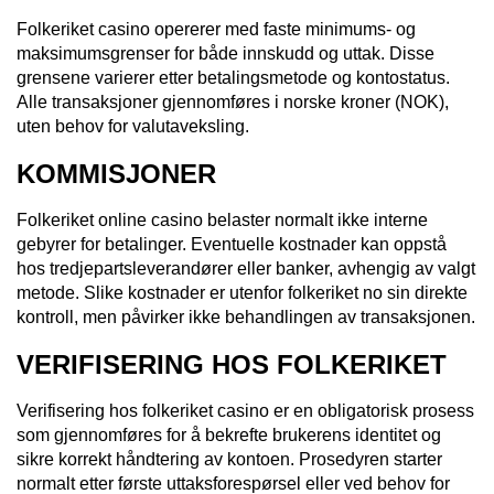
Folkeriket casino opererer med faste minimums- og
maksimumsgrenser for både innskudd og uttak. Disse
grensene varierer etter betalingsmetode og kontostatus.
Alle transaksjoner gjennomføres i norske kroner (NOK),
uten behov for valutaveksling.
KOMMISJONER
Folkeriket online casino belaster normalt ikke interne
gebyrer for betalinger. Eventuelle kostnader kan oppstå
hos tredjepartsleverandører eller banker, avhengig av valgt
metode. Slike kostnader er utenfor folkeriket no sin direkte
kontroll, men påvirker ikke behandlingen av transaksjonen.
VERIFISERING HOS FOLKERIKET
Verifisering hos folkeriket casino er en obligatorisk prosess
som gjennomføres for å bekrefte brukerens identitet og
sikre korrekt håndtering av kontoen. Prosedyren starter
normalt etter første uttaksforespørsel eller ved behov for