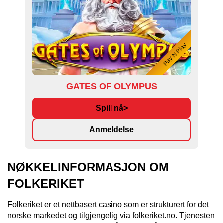
Pay N Play
GATES OF OLYMPUS
Spill nå
>
Anmeldelse
NØKKELINFORMASJON OM
FOLKERIKET
Folkeriket er et nettbasert casino som er strukturert for det
norske markedet og tilgjengelig via folkeriket.no. Tjenesten