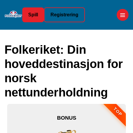
Spill
Registrering
Folkeriket: Din
hoveddestinasjon for
norsk
nettunderholdning
BONUS