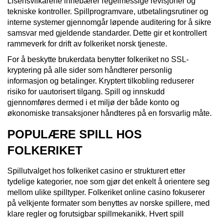
Lisensvilkårene innebærer regelmessige revisjoner og
tekniske kontroller. Spillprogramvare, utbetalingsrutiner og
interne systemer gjennomgår løpende auditering for å sikre
samsvar med gjeldende standarder. Dette gir et kontrollert
rammeverk for drift av folkeriket norsk tjeneste.
For å beskytte brukerdata benytter folkeriket no SSL-
kryptering på alle sider som håndterer personlig
informasjon og betalinger. Kryptert tilkobling reduserer
risiko for uautorisert tilgang. Spill og innskudd
gjennomføres dermed i et miljø der både konto og
økonomiske transaksjoner håndteres på en forsvarlig måte.
POPULÆRE SPILL HOS
FOLKERIKET
Spillutvalget hos folkeriket casino er strukturert etter
tydelige kategorier, noe som gjør det enkelt å orientere seg
mellom ulike spilltyper. Folkeriket online casino fokuserer
på velkjente formater som benyttes av norske spillere, med
klare regler og forutsigbar spillmekanikk. Hvert spill