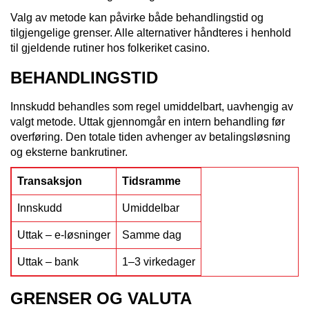
Valg av metode kan påvirke både behandlingstid og
tilgjengelige grenser. Alle alternativer håndteres i henhold
til gjeldende rutiner hos folkeriket casino.
BEHANDLINGSTID
Innskudd behandles som regel umiddelbart, uavhengig av
valgt metode. Uttak gjennomgår en intern behandling før
overføring. Den totale tiden avhenger av betalingsløsning
og eksterne bankrutiner.
Transaksjon
Tidsramme
Innskudd
Umiddelbar
Uttak – e-løsninger
Samme dag
Uttak – bank
1–3 virkedager
GRENSER OG VALUTA