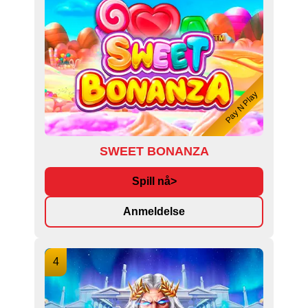
Pay N Play
SWEET BONANZA
Spill nå
>
Anmeldelse
4