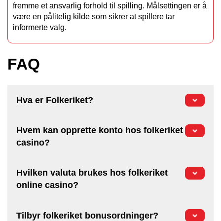
fremme et ansvarlig forhold til spilling. Målsettingen er å
være en pålitelig kilde som sikrer at spillere tar
informerte valg.
FAQ
Hva er Folkeriket?
Folkeriket er et nettbasert casino som er tilpasset
Hvem kan opprette konto hos folkeriket
norske spillere. Tjenesten er tilgjengelig via
casino?
folkeriket.no og tilbyr spill, betalingsløsninger og
kundestøtte på norsk.
Personer som oppfyller gjeldende alderskrav og har
Hvilken valuta brukes hos folkeriket
gyldig identifikasjon kan registrere seg. Alle kontoer
online casino?
må verifiseres før uttak.
Alle innskudd og uttak gjennomføres i norske kroner
Tilbyr folkeriket bonusordninger?