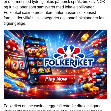
er utformet med tydelig fokus på norsk språk, bruk av NOK
og funksjoner som samsvarer med lokale spillvaner.
Folkeriket casino presenterer informasjon i et konsist
format, der vilkår, spillkategorier og kontofunksjoner er lett
tilgjengelige.
Folkeriket online casino legger til rette for direkte tilgang